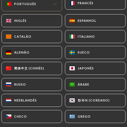
FRANCÊS
FRANCÊS
PORTUGUÊS
PORTUGUÊS
INGLÊS
INGLÊS
ESPANHOL
ESPANHOL
CATALÃO
CATALÃO
ITALIANO
ITALIANO
ALEMÃO
ALEMÃO
SUECO
SUECO
222 AVALIAÇÃO
简体中文 (CHINÊS)
简体中文 (CHINÊS)
JAPONÊS
JAPONÊS
RESTAURANT FRANÇAIS
24 Rue Falque
RUSSO
RUSSO
ÁRABE
ÁRABE
13006 Marseille France
한국어 (COREANO)
한국어 (COREANO)
NEERLANDÊS
NEERLANDÊS
CHECO
CHECO
GREGO
GREGO
Quem somos?