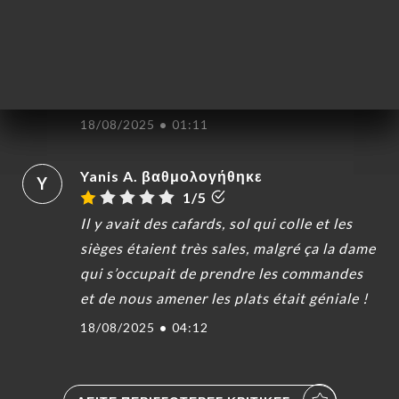
dans un bol à céréales Brf le service était
très long de plus à mon arrivée le mR c’est
moquer car j’ai dit que je suis seul.. sinon
les plats sont bien assaisonnée.
18/08/2025
•
01:11
Yanis A. βαθμολογήθηκε
Y
1/5
Il y avait des cafards, sol qui colle et les
sièges étaient très sales, malgré ça la dame
qui s’occupait de prendre les commandes
et de nous amener les plats était géniale !
18/08/2025
•
04:12