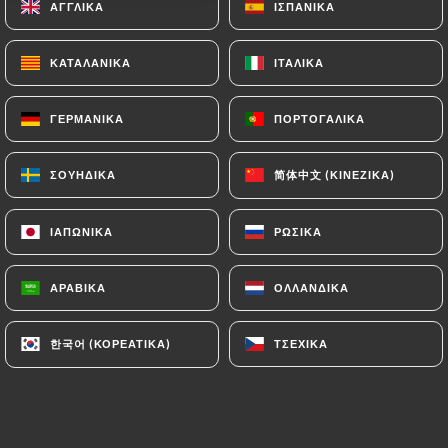
ΑΓΓΛΙΚΆ
ΑΓΓΛΙΚΆ
ΙΣΠΑΝΙΚΆ
ΙΣΠΑΝΙΚΆ
de 30 minutes sans que personne ne
vienne nous donner la carte. Nous avons
ΚΑΤΑΛΑΝΙΚΆ
ΚΑΤΑΛΑΝΙΚΆ
ΙΤΑΛΙΚΆ
ΙΤΑΛΙΚΆ
même dû aller commander les boissons
nous-mêmes au bar tellement l’attente
ΓΕΡΜΑΝΙΚΆ
ΓΕΡΜΑΝΙΚΆ
ΠΟΡΤΟΓΑΛΙΚΆ
ΠΟΡΤΟΓΑΛΙΚΆ
était longue et que nous avions soif. Nous
avons finalement été servis à 22h… À force
简体中文 (ΚΙΝΈΖΙΚΑ)
简体中文 (ΚΙΝΈΖΙΚΑ)
ΣΟΥΗΔΙΚΆ
ΣΟΥΗΔΙΚΆ
d’attendre, nous n’avions même plus envie
de manger. Une fois les plats arrivés,
ΙΑΠΩΝΙΚΆ
ΙΑΠΩΝΙΚΆ
ΡΩΣΙΚΆ
ΡΩΣΙΚΆ
aucune corbeille de pain disponible car
pas de pain (une première pour nous dans
ΑΡΑΒΙΚΆ
ΑΡΑΒΙΚΆ
ΟΛΛΑΝΔΙΚΆ
ΟΛΛΑΝΔΙΚΆ
un restaurant ). Le manque évident de
personnel rendait l’attente interminable.
한국어 (ΚΟΡΕΆΤΙΚΑ)
한국어 (ΚΟΡΕΆΤΙΚΑ)
ΤΣΈΧΙΚΑ
ΤΣΈΧΙΚΑ
L’ambiance était glaciale, beaucoup de
clients étaient mécontents. Aucun geste
commercial malgré cette attente
excessive. Expérience très désagréable. Je